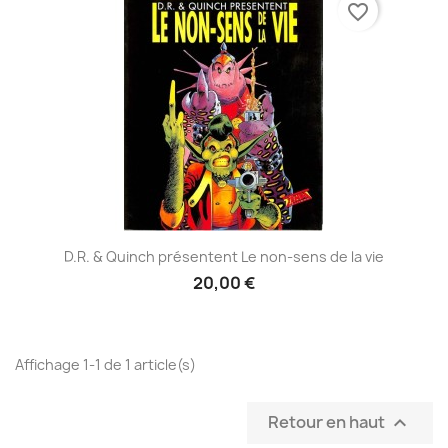
favorite_border
D.R. & Quinch présentent Le non-sens de la vie
20,00 €
Affichage 1-1 de 1 article(s)
Retour en haut
