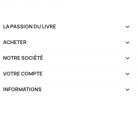
LA PASSION DU LIVRE

ACHETER

NOTRE SOCIÉTÉ

VOTRE COMPTE

INFORMATIONS
keyboard_arrow_down