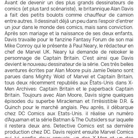
Avant de devenir un des plus grands dessinateurs de
comics (et plus tard scénariste), le britannique Alan Davis
a fait des petits boulots comme chauffeur de camion
entre autres. Il dessinait déjà un peu dans l'espoir d'entrer
un jour dans le monde des comics, mais sans conviction.
Après son mariage et la naissance de ses deux enfants,
Davis travaille pour le fanzine Fantasy Forum de son mai
Mike Conroy qui le présente à Paul Neary, le rédacteur en
chef de Marvel UK. Neary lui demande de relooker le
personnage de Captain Britain. C'est ainsi que Davis
devient le nouveau dessinateur de la série. Ces très belles
aventures écrites par Alan Moore puis Jamie Delano sont
parues dans Mighty Wold of Marvel et Captain Britain,
tous deux récemment republiés aux États-Unis dans X-
Men Archives: Captain Britain et le paperback Captain
Britain. Toujours avec Alan Moore, Davis signe quelques
épisodes du superbe Miracleman et l'irrésistible D.R. &
Quinch pour le marché anglais. Peu après, il débarque
chez DC Comics aux Etats-Unis. il réalise un numéro
d'Aquaman et la série Batman & The Outsiders sur laquelle
il restera deux ans. Detective Comics est sa dernière
production chez DC. Davis rejoint ensuite Marvel Comics