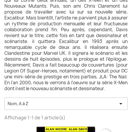
qui lui confie deux annuals, un des X-Men et un des
Nouveaux Mutants. Puis, son ami Chris Claremont lui
propose de travailler avec lui sur sa nouvelle série,
Excalibur. Mais bientôt, l'artiste ne parvient plus à assurer
un rythme de production mensuelle et leur fructueuse
collaboration prend fin. Peu après, cependant, Davis
revient sur le titre, cette fois en tant que dessinateur et
scénariste. il quittera Excalibur en 1993 après un
remarquable cycle de deux ans. Il réalisera ensuite
Clandestine pour Marvel UK. Il signera le scénario et les
dessins de huit épisodes, plus le prologue et l'épilogue.
Récemment, Davis a fait beaucoup de couvertures (pour
Legion Of Super-Heroes, notamment) et produit pour DC
une mini-série de prestige en trois parties, JLA: The Nail.
En l'an 2000, nous le verrons à l'oeuvre sur la série X-Men
dont il est le nouveau scénariste et dessinateur.

Nom, A à Z
Affichage 1-1 de 1 article(s)