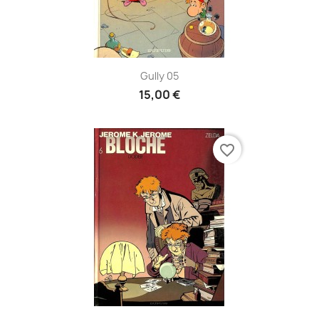
Gully 05
15,00 €
favorite_border