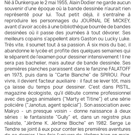
Né à Dunkerque le 2 mai 1955, Alain Dodier ne garde aucun
souvenir d'une époque où la bande dessinée n'aurait rien
représenté pour lui. Tout petit déjà, il s'entraîne à
reproduire les personnages du JOURNAL DE MICKEY,
avant d'avoir accès à une bibliothèque bourrée de bandes
dessinées où il passe des journées à tout dévorer. Ses
meilleurs copains s'appellent alors Gaston ou Lucky Luke.
Très vite, il soumet tout à sa passion. À six mois du bac, il
abandonne le lycée et profite des quelques semaines qui
le séparent de l'examen pour dessiner intensivement ! Il ne
sera pas bachelier, mais auteur de bande dessinée. Ses
premières planches paraissent dans le fanzine FALATOFF
en 1973, puis dans la "Carte Blanche" de SPIROU. Pour
vivre, il devient facteur auxiliaire : il faut se lever tôt, mais
ça laisse du temps pour dessiner. C'est dans PISTIL,
magazine écologiste, qu'il débute comme professionnel
avec des gags animaliers ("Marty et Titine") et une série
policière ("Janotus, agent spécial"). Son association avec
Makyo - un presque voisin - donne naissance à deux
séries : le fantaisiste "Gully" et, dans un registre plus
réaliste, "Jérôme K. Jérôme Bloche" en 1982. Serge Le
Tendre se joint à eux pour conter les premières aventures