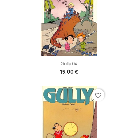
Gully 04
15,00 €
favorite_border