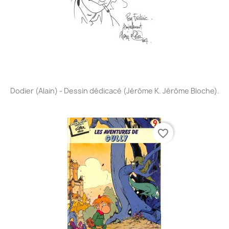
Dodier (Alain) - Dessin dédicacé (Jérôme K. Jérôme Bloche).
favorite_border