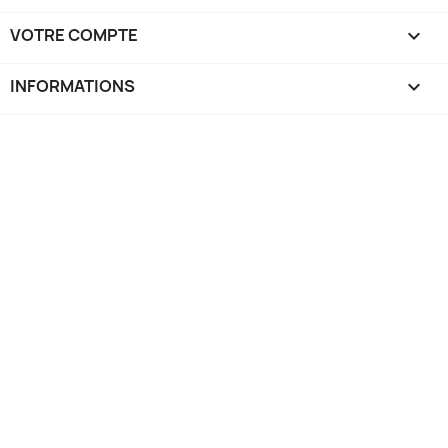
VOTRE COMPTE

INFORMATIONS
keyboard_arrow_down