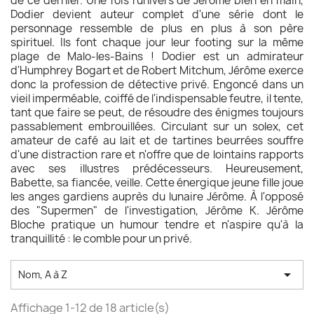
de ce dernier. Une fois l'univers de Jérôme bien en main,
Dodier devient auteur complet d'une série dont le
personnage ressemble de plus en plus à son père
spirituel. Ils font chaque jour leur footing sur la même
plage de Malo-les-Bains ! Dodier est un admirateur
d'Humphrey Bogart et de Robert Mitchum, Jérôme exerce
donc la profession de détective privé. Engoncé dans un
vieil imperméable, coiffé de l'indispensable feutre, il tente,
tant que faire se peut, de résoudre des énigmes toujours
passablement embrouillées. Circulant sur un solex, cet
amateur de café au lait et de tartines beurrées souffre
d'une distraction rare et n'offre que de lointains rapports
avec ses illustres prédécesseurs. Heureusement,
Babette, sa fiancée, veille. Cette énergique jeune fille joue
les anges gardiens auprès du lunaire Jérôme. À l'opposé
des "Supermen" de l'investigation, Jérôme K. Jérôme
Bloche pratique un humour tendre et n'aspire qu'à la
tranquillité : le comble pour un privé.

Nom, A à Z
Affichage 1-12 de 18 article(s)