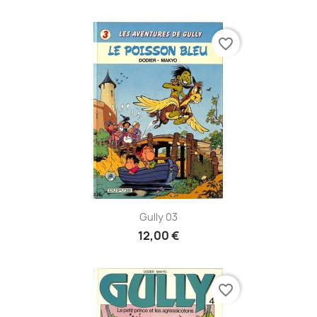
favorite_border
Gully 03
12,00 €
favorite_border