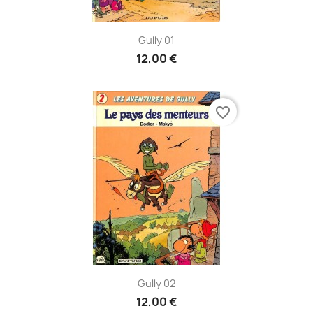
Gully 01
12,00 €
favorite_border
Gully 02
12,00 €