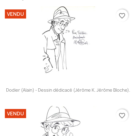
VENDU
favorite_border
Dodier (Alain) - Dessin dédicacé (Jérôme K. Jérôme Bloche).
VENDU
favorite_border