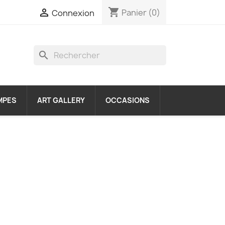
shopping_cart

Panier
(0)
Connexion
search
MPES
ART GALLERY
OCCASIONS