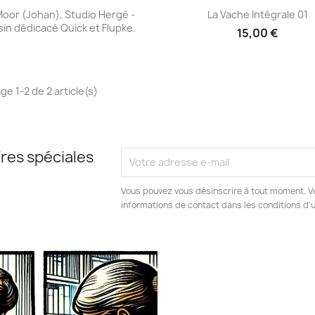
Aperçu rapide
Aperçu rapide


oor (Johan), Studio Hergé -
La Vache Intégrale 01
in dédicacé Quick et Flupke.
15,00 €
ge 1-2 de 2 article(s)
res spéciales
Vous pouvez vous désinscrire à tout moment. V
informations de contact dans les conditions d'ut