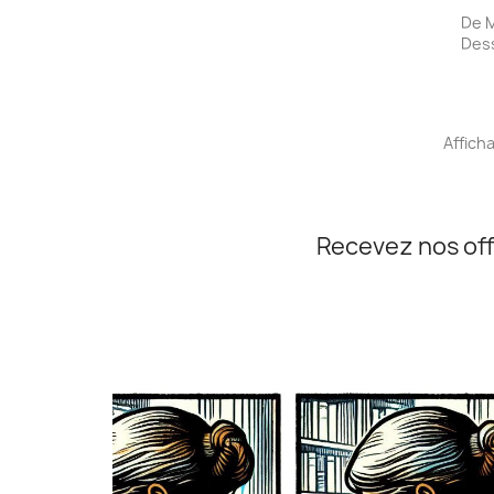
De M
Dess
Afficha
Recevez nos off