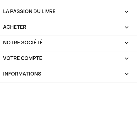
LA PASSION DU LIVRE

ACHETER

NOTRE SOCIÉTÉ

VOTRE COMPTE

INFORMATIONS
keyboard_arrow_down