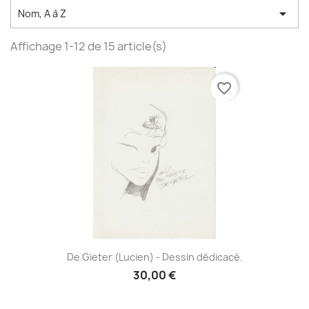

Nom, A à Z
Affichage 1-12 de 15 article(s)
favorite_border
De Gieter (Lucien) - Dessin dédicacé.
30,00 €