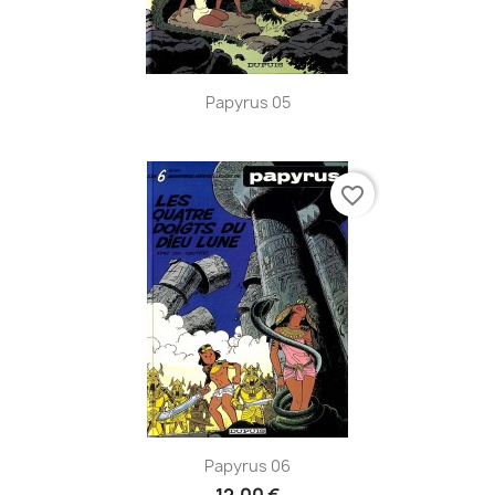
Papyrus 05
favorite_border
Papyrus 06
12,00 €