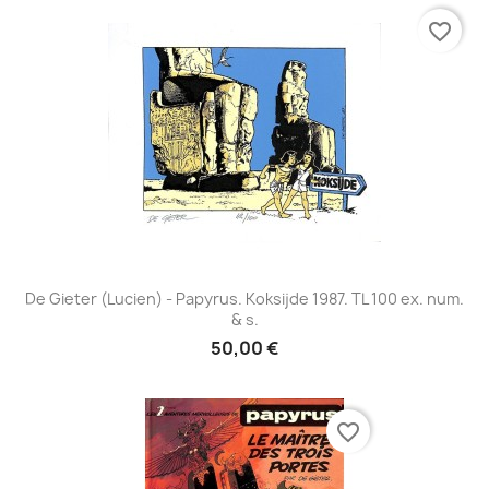
favorite_border
De Gieter (Lucien) - Papyrus. Koksijde 1987. TL 100 ex. num.
& s.
50,00 €
favorite_border