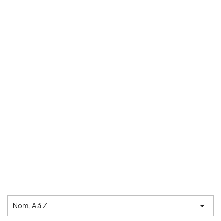

Nom, A à Z