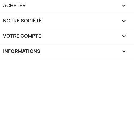
ACHETER

NOTRE SOCIÉTÉ

VOTRE COMPTE

INFORMATIONS
keyboard_arrow_down