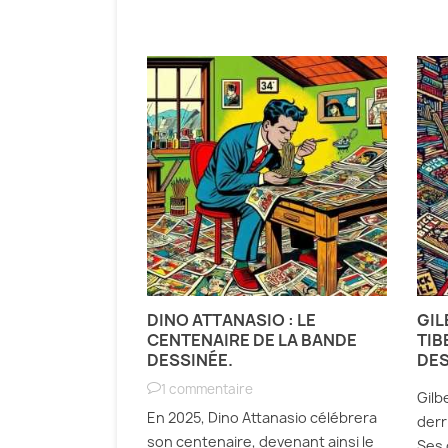
N,
DINO ATTANASIO : LE
GIL
DES ARDENNES
CENTENAIRE DE LA BANDE
TIB
TION HOMMAGE
DESSINÉE.
DES
LTUREL DE
1 commentaire
Gilb
En 2025, Dino Attanasio célébrera
derr
in 2025, le Centre
son centenaire, devenant ainsi le
Ses 