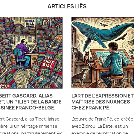
ARTICLES LIÉS
BERT GASCARD, ALIAS
L'ART DE L'EXPRESSION ET
ET, UN PILIER DE LA BANDE
MAÎTRISE DES NUANCES
SINÉE FRANCO-BELGE.
CHEZ FRANK PÉ.
ert Gascard, alias Tibet, laisse
L’œuvre de Frank Pé, co-créée
ière lui un héritage immense.
avec Zidrou, La Bête, est un
créations, particulièrement Ric
exemple de l'exploration de