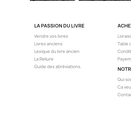
LA PASSION DU LIVRE
ACHE
Vendre vos livres
Livrai
Livres anciens
Table 
Lexique du livre ancien
Condit
La Reliure
Payem
Guide des abréviations.
NOTR
Qui s
Ca veu
Conta