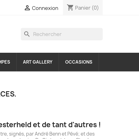
shopping_cart

Panier
(0)
Connexion
search
MPES
ART GALLERY
OCCASIONS
ACES.
sterheld et de tant d'autres !
re, signés, par André Benn et Pévé; et des