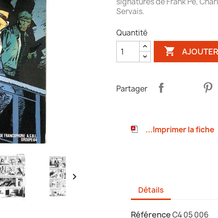
signatures de Frank Pé, Charl
Servais.
Quantité

AJOUTER
Partager
...Imprimer la fiche

Détails
Référence
C4 05 006