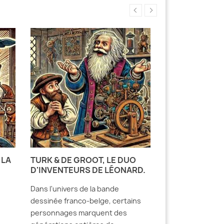
 LA
TURK & DE GROOT, LE DUO
LE FANTASTIQ
D'INVENTEURS DE LÉONARD.
DANS L'ŒUVRE
COMÈS : UNE 
Dans l'univers de la bande
PAYSANNE.
dessinée franco-belge, certains
L’œuvre de Didie
personnages marquent des
de bande dessin