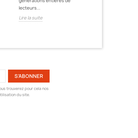
générations entières de
distingue par un
lecteurs...
dans la ruralité...
Lire la suite
Lire la suite
ous trouverez pour cela nos
ilisation du site.