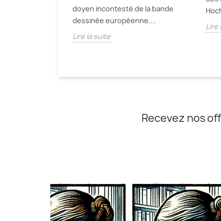
ers consacre une
doyen incontesté de la bande
Hoch
rgure à une
dessinée européenne....
Lire 
Lire la suite
Recevez nos off