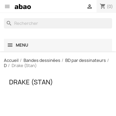
shopping_cart


(0)
search
MENU
Accueil
Bandes dessinées
BD par dessinateurs
D
Drake (Stan)
DRAKE (STAN)