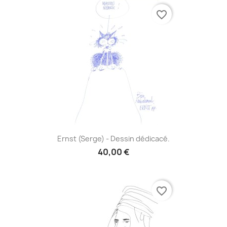
favorite_border
Ernst (Serge) - Dessin dédicacé.
40,00 €
favorite_border