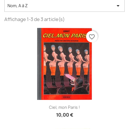

Nom, A à Z
Affichage 1-3 de 3 article(s)
favorite_border
Ciel, mon Paris !
10,00 €