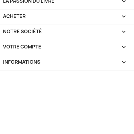
LA PASSION DU LIVRE

ACHETER

NOTRE SOCIÉTÉ

VOTRE COMPTE

INFORMATIONS
keyboard_arrow_down