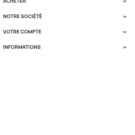
ACHETER

NOTRE SOCIÉTÉ

VOTRE COMPTE

INFORMATIONS
keyboard_arrow_down