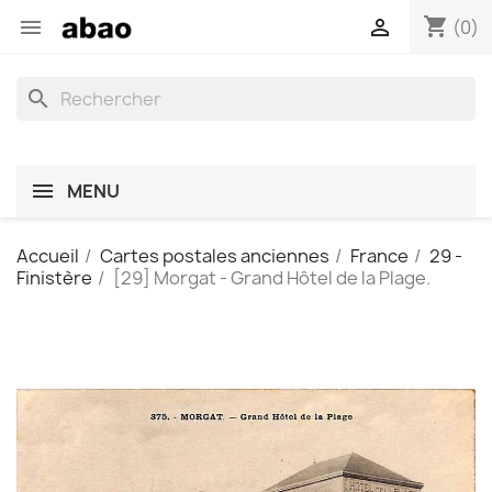
shopping_cart


(0)
search
MENU
Accueil
Cartes postales anciennes
France
29 -
Finistère
[29] Morgat - Grand Hôtel de la Plage.