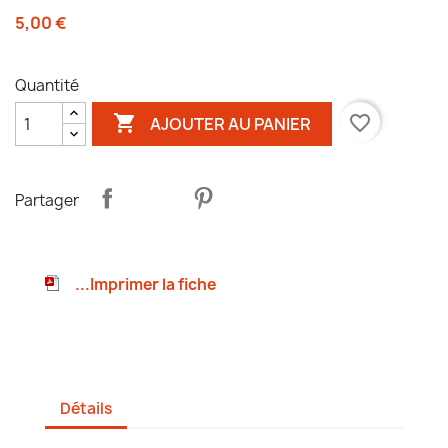
5,00 €
Quantité

favorite_border
AJOUTER AU PANIER
Partager
...Imprimer la fiche
Détails