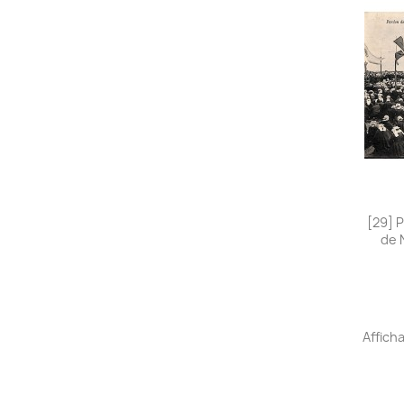
[29] 
de 
Afficha