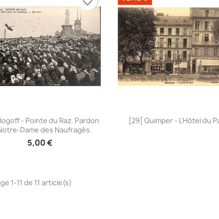
favorite_border
Aperçu rapide
Aperçu rapide


Plogoff - Pointe du Raz. Pardon
[29] Quimper - L'Hôtel du P
Notre-Dame des Naufragés.
5,00 €
ge 1-11 de 11 article(s)