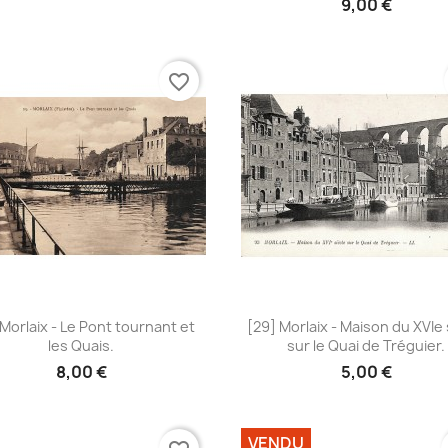
9,00 €
favorite_border
Aperçu rapide
Aperçu rapide


 Morlaix - Le Pont tournant et
[29] Morlaix - Maison du XVIe 
les Quais.
sur le Quai de Tréguier.
8,00 €
5,00 €
VENDU