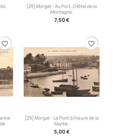
Aperçu rapide

its.
[29] Morgat - Au Port. L'Hôtel de la
Montagne.
7,50 €
favorite_border
favorite_border
Aperçu rapide

arine
[29] Morgat - Le Pont à l'heure de la
 de
Marée.
5,00 €