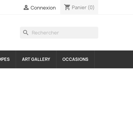
shopping_cart

Panier
(0)
Connexion
search
MPES
ART GALLERY
OCCASIONS