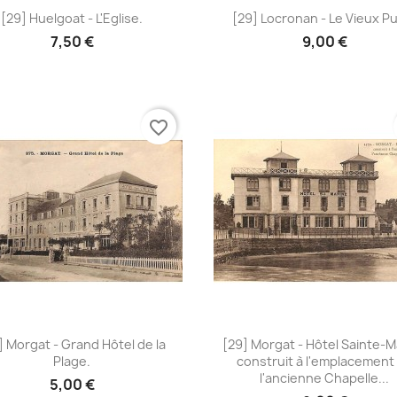
Aperçu rapide
Aperçu rapide


[29] Huelgoat - L'Eglise.
[29] Locronan - Le Vieux Pu
7,50 €
9,00 €
favorite_border
Aperçu rapide
Aperçu rapide


] Morgat - Grand Hôtel de la
[29] Morgat - Hôtel Sainte-M
Plage.
construit à l'emplacement
l'ancienne Chapelle...
5,00 €