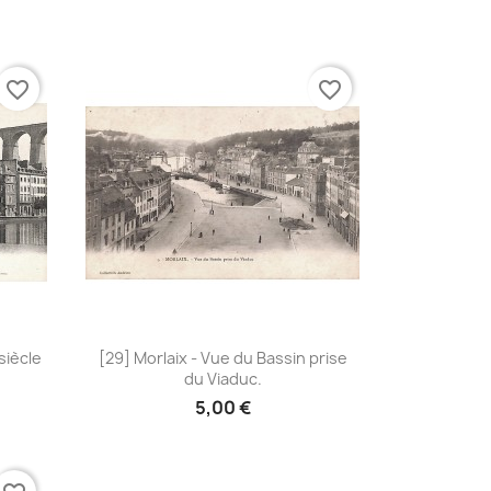
favorite_border
favorite_border
Aperçu rapide

siècle
[29] Morlaix - Vue du Bassin prise
du Viaduc.
5,00 €