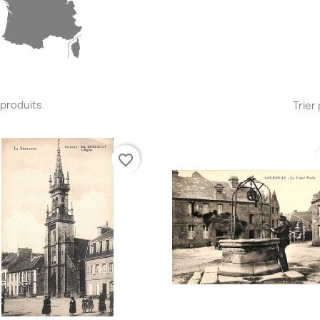
1 produits.
Trier 
favorite_border