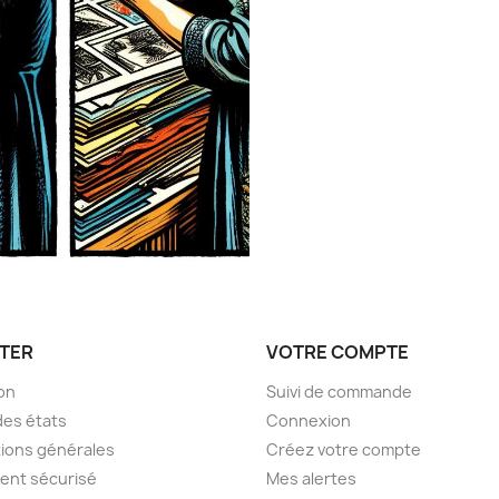
TER
VOTRE COMPTE
son
Suivi de commande
des états
Connexion
ions générales
Créez votre compte
ent sécurisé
Mes alertes