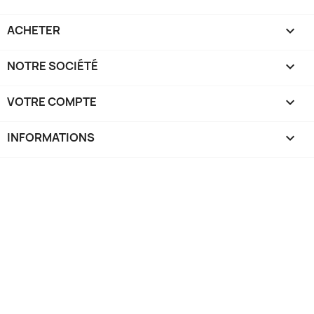
ACHETER

NOTRE SOCIÉTÉ

VOTRE COMPTE

INFORMATIONS
keyboard_arrow_down