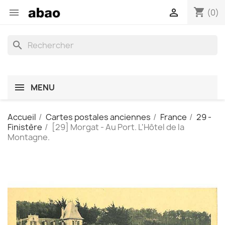
shopping_cart


(0)
search
MENU
Accueil
Cartes postales anciennes
France
29 -
Finistère
[29] Morgat - Au Port. L'Hôtel de la
Montagne.