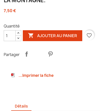
LA MONTAGNE.
7,50 €
Quantité

favorite_border
AJOUTER AU PANIER
Partager
...Imprimer la fiche
Détails