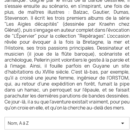
Jamaïque". Gagné par le virus de la bande dessinée, il
s'essaie ensuite au scénario, en s'inspirant, une fois de
plus, de maîtres illustres : Balzac, Gautier, Dumas,
Stevenson. Il écrit les trois premiers albums de la série
"Les Aigles décapités" (dessinée par Kraehn chez
Glénat), puis s'engage en auteur complet dans l'évocation
de "L'Épervier" pour la collection "Repérages". L'occasion
rêvée pour évoquer à la fois la Bretagne, la mer et
l'Histoire, ses trois passions principales. Dessinateur et
musicien (il joue de la flûte baroque), scénariste et
archéologue, Pellerin joint volontiers le geste à la parole et
à l'image. Ainsi, il fouille parfois en Guyane un site
d'habitations du XVIIIe siècle. C'est là-bas, par exemple,
qu'il a croisé une jeune femme, ingénieur de l'ORSTOM,
qui, au retour d'une expédition en forêt, fumait la pipe
dans un hamac, un perroquet sur l'épaule, et se faisait
parachuter les dernières parutions de bandes dessinées.
Ce jour-là, il a su que l'aventure existait vraiment, pour peu
qu'on croie en elle, et qu'on la cherche au-delà des mers.

Nom, A à Z