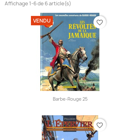
Affichage 1-6 de 6 article(s)
VENDU
favorite_border
Barbe-Rouge 25
favorite_border