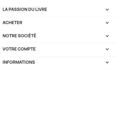
LA PASSION DU LIVRE

ACHETER

NOTRE SOCIÉTÉ

VOTRE COMPTE

INFORMATIONS
keyboard_arrow_down