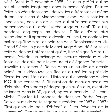
Né à Brest le 2 novembre 1955, fils d'un préfet qui ne
restait jamais longtemps dans la même région, Patrice
Pellerin a vécu dans vingt-deux villes différentes et même
durant trois ans à Madagascar, avant de s'installer à
Landivisiau, non loin de la mer qui offre son décor aux
personnages qu'il crée. "Michel-Ange ou rien!" Telle fut,
pendant longtemps, sa devise. Difficile d'être plus
autodidacte : il apprend le dessin tout seul, en copiant les
maîtres qu'il admire, les peintres de la Renaissance ou du
Grand Siècle. La place de Michel-Ange étant déjà prise, et
celle de rien ne l'intéressant guère, il se résigne à être lui-
même, Pellerin, un mélange de mesure classique et de
fantaisie, de goût pour l'aventure et d'élégance formelle. Il
travaille un temps à Reims dans un studio de dessin
animé, puis découvre les ficelles du métier auprès de
Pierre Joubert. Mais c'est l'Histoire qui le passionne et, dès
1977, il se consacre à l'illustration de manuels scolaires
d'histoire, d'ouvrages pédagogiques ou érudits, avant de
se lancer dans la BD, quand, après la mort de Jijé, Jean-
Michel Charlier lui propose de dessiner Barbe-Rouge.
Deux albums de cette saga se succèdent en 1983 et 1987 :
"Trafiquants de bois d'ébène" et "Les Révoltés de la