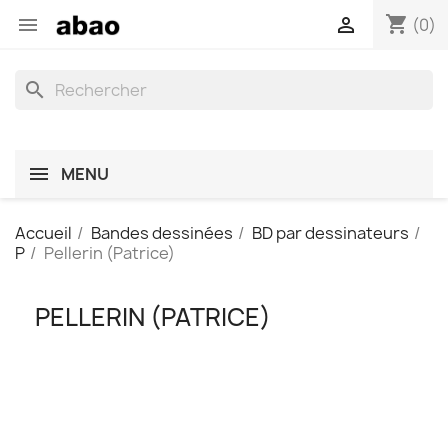
shopping_cart


(0)
search
MENU
Accueil
Bandes dessinées
BD par dessinateurs
P
Pellerin (Patrice)
PELLERIN (PATRICE)