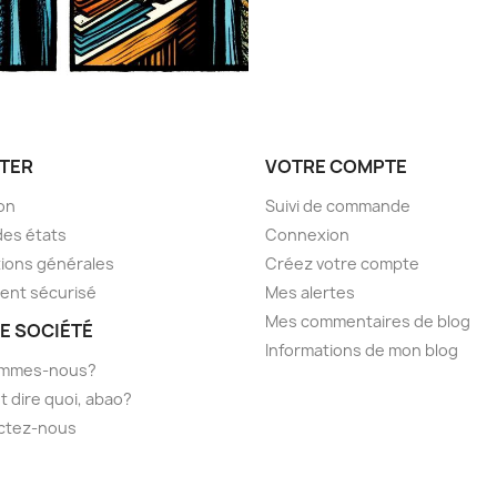
TER
VOTRE COMPTE
son
Suivi de commande
des états
Connexion
ions générales
Créez votre compte
ent sécurisé
Mes alertes
Mes commentaires de blog
E SOCIÉTÉ
Informations de mon blog
ommes-nous?
t dire quoi, abao?
ctez-nous