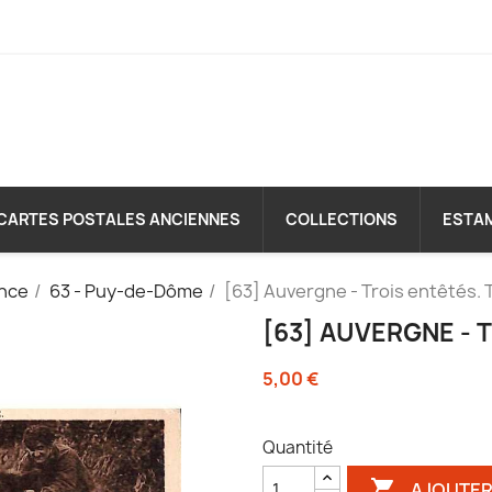
CARTES POSTALES ANCIENNES
COLLECTIONS
ESTA
nce
63 - Puy-de-Dôme
[63] Auvergne - Trois entêtés. T
[63] AUVERGNE - 
5,00 €
Quantité

AJOUTER