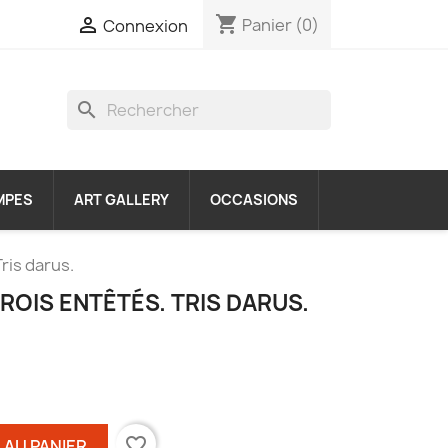
shopping_cart

Panier
(0)
Connexion
search
MPES
ART GALLERY
OCCASIONS
ris darus.
TROIS ENTÊTÉS. TRIS DARUS.
favorite_border
 AU PANIER