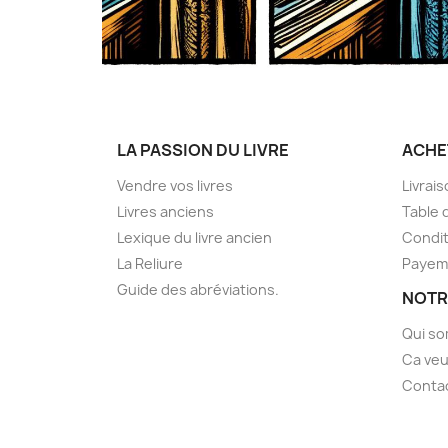
LA PASSION DU LIVRE
ACHE
Vendre vos livres
Livrai
Livres anciens
Table 
Lexique du livre ancien
Condit
La Reliure
Payem
Guide des abréviations.
NOTR
Qui s
Ca veu
Conta