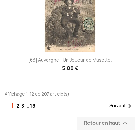
[63] Auvergne - Un Joueur de Musette.
5,00 €
Affichage 1-12 de 207 article(s)
1

Suivant
2
3
…
18
Retour en haut
