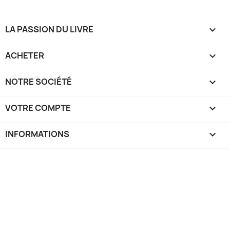
LA PASSION DU LIVRE

ACHETER

NOTRE SOCIÉTÉ

VOTRE COMPTE

INFORMATIONS
keyboard_arrow_down