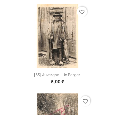
favorite_border
[63] Auvergne - Un Berger.
5,00 €
favorite_border