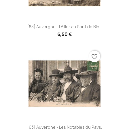
[63] Auvergne - L'Allier au Pont de Blot.
6,50 €
favorite_border
[63] Auvergne - Les Notables du Pays.