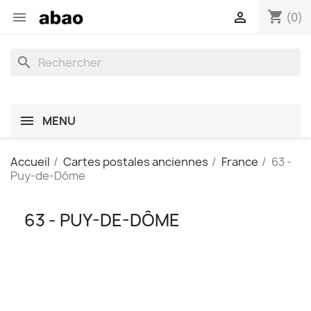
shopping_cart


(0)
search
MENU
Accueil
Cartes postales anciennes
France
63 -
Puy-de-Dôme
63 - PUY-DE-DÔME