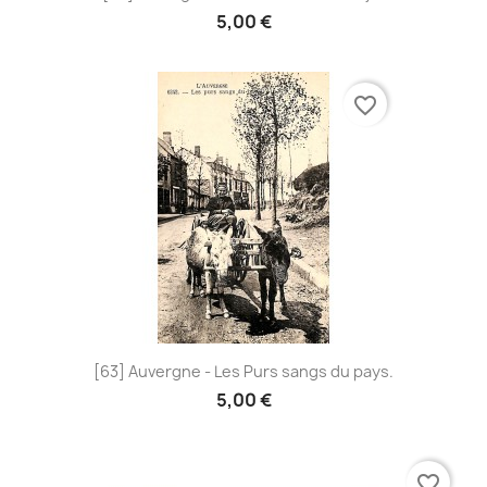
5,00 €
favorite_border
[63] Auvergne - Les Purs sangs du pays.
5,00 €
favorite_border