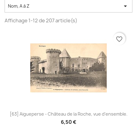

Nom, A à Z
Affichage 1-12 de 207 article(s)
favorite_border
[63] Aigueperse - Château de la Roche, vue d'ensemble.
6,50 €