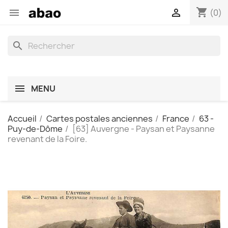
shopping_cart


(0)
search
MENU
Accueil
Cartes postales anciennes
France
63 -
Puy-de-Dôme
[63] Auvergne - Paysan et Paysanne
revenant de la Foire.