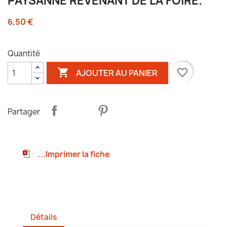
PAYSANNE REVENANT DE LA FOIRE.
6,50 €
Quantité

favorite_border
AJOUTER AU PANIER
Partager
...Imprimer la fiche
Détails