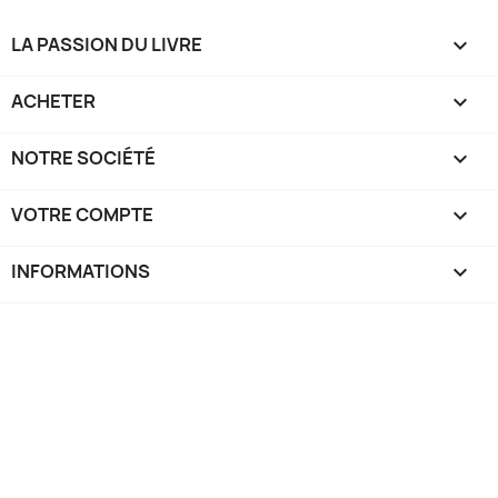
LA PASSION DU LIVRE

ACHETER

NOTRE SOCIÉTÉ

VOTRE COMPTE

INFORMATIONS
keyboard_arrow_down