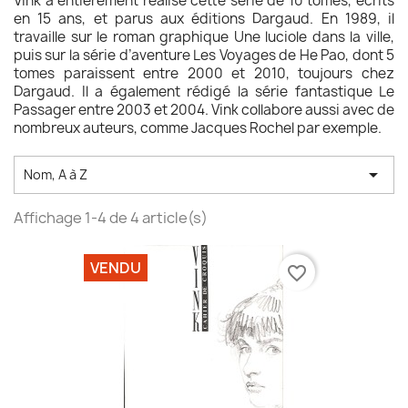
Vink a entièrement réalisé cette série de 10 tomes, écrits
en 15 ans, et parus aux éditions Dargaud. En 1989, il
travaille sur le roman graphique Une luciole dans la ville,
puis sur la série d’aventure Les Voyages de He Pao, dont 5
tomes paraissent entre 2000 et 2010, toujours chez
Dargaud. Il a également rédigé la série fantastique Le
Passager entre 2003 et 2004. Vink collabore aussi avec de
nombreux auteurs, comme Jacques Rochel par exemple.

Nom, A à Z
Affichage 1-4 de 4 article(s)
VENDU
favorite_border