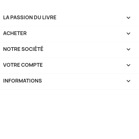
LA PASSION DU LIVRE

ACHETER

NOTRE SOCIÉTÉ

VOTRE COMPTE

INFORMATIONS
keyboard_arrow_down