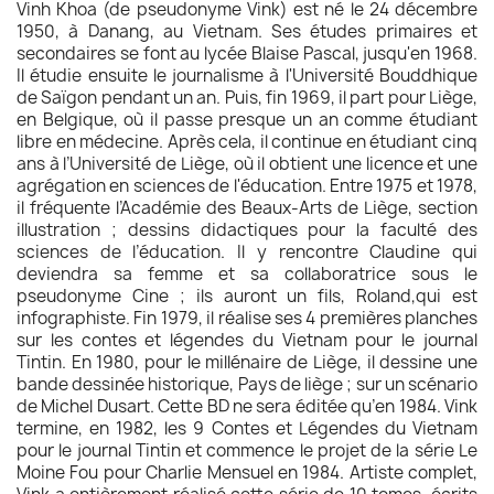
Vinh Khoa (de pseudonyme Vink) est né le 24 décembre
1950, à Danang, au Vietnam. Ses études primaires et
secondaires se font au lycée Blaise Pascal, jusqu'en 1968.
Il étudie ensuite le journalisme à l'Université Bouddhique
de Saïgon pendant un an. Puis, fin 1969, il part pour Liège,
en Belgique, où il passe presque un an comme étudiant
libre en médecine. Après cela, il continue en étudiant cinq
ans à l’Université de Liège, où il obtient une licence et une
agrégation en sciences de l'éducation. Entre 1975 et 1978,
il fréquente l’Académie des Beaux-Arts de Liège, section
illustration ; dessins didactiques pour la faculté des
sciences de l’éducation. Il y rencontre Claudine qui
deviendra sa femme et sa collaboratrice sous le
pseudonyme Cine ; ils auront un fils, Roland,qui est
infographiste. Fin 1979, il réalise ses 4 premières planches
sur les contes et légendes du Vietnam pour le journal
Tintin. En 1980, pour le millénaire de Liège, il dessine une
bande dessinée historique, Pays de liège ; sur un scénario
de Michel Dusart. Cette BD ne sera éditée qu’en 1984. Vink
termine, en 1982, les 9 Contes et Légendes du Vietnam
pour le journal Tintin et commence le projet de la série Le
Moine Fou pour Charlie Mensuel en 1984. Artiste complet,