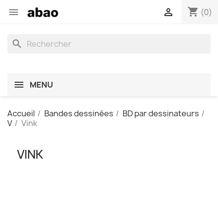
shopping_cart


(0)
search
MENU
Accueil
Bandes dessinées
BD par dessinateurs
V
Vink
VINK