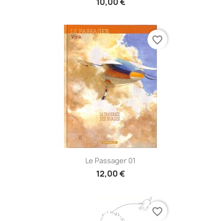
10,00 €
favorite_border
Le Passager 01
12,00 €
favorite_border