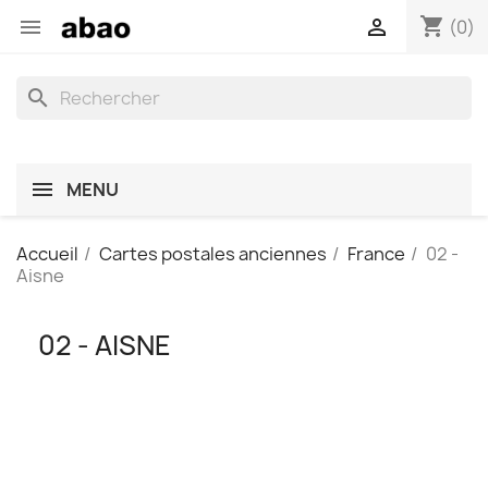
shopping_cart


(0)
search
MENU
Accueil
Cartes postales anciennes
France
02 -
Aisne
02 - AISNE