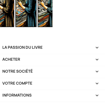
LA PASSION DU LIVRE

ACHETER

NOTRE SOCIÉTÉ

VOTRE COMPTE

INFORMATIONS
keyboard_arrow_down