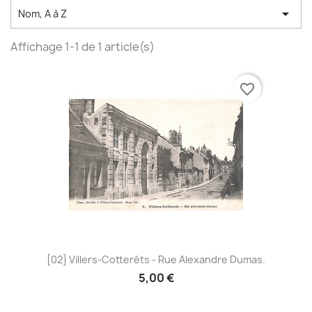

Nom, A à Z
Affichage 1-1 de 1 article(s)
favorite_border
[02] Villers-Cotterêts - Rue Alexandre Dumas.
5,00 €