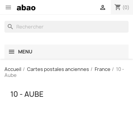
shopping_cart


(0)
search
MENU
Accueil
Cartes postales anciennes
France
10 -
Aube
10 - AUBE