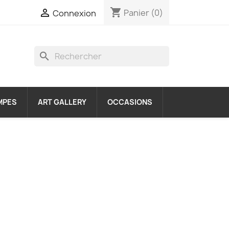
shopping_cart

Panier
(0)
Connexion
search
MPES
ART GALLERY
OCCASIONS