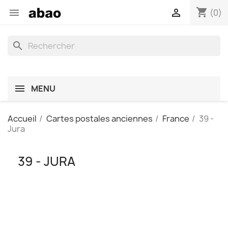
shopping_cart


(0)
search
MENU
Accueil
Cartes postales anciennes
France
39 -
Jura
39 - JURA