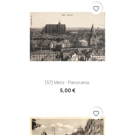
favorite_border
[57] Metz - Panorama.
5,00 €
favorite_border