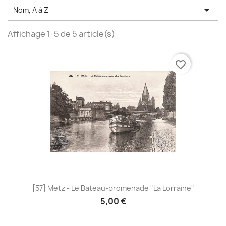

Nom, A à Z
Affichage 1-5 de 5 article(s)
favorite_border
[57] Metz - Le Bateau-promenade "La Lorraine"
5,00 €