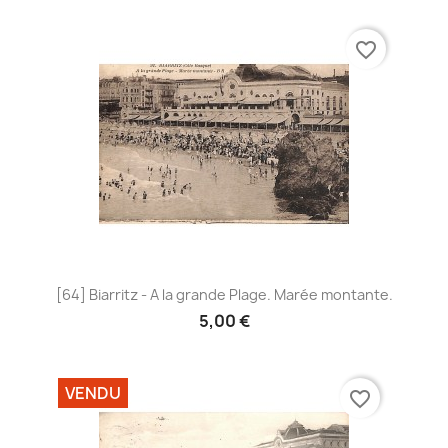
favorite_border
[64] Biarritz - A la grande Plage. Marée montante.
5,00 €
VENDU
favorite_border