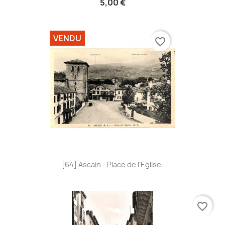
5,00 €
VENDU
favorite_border
[64] Ascain - Place de l'Eglise.
favorite_border