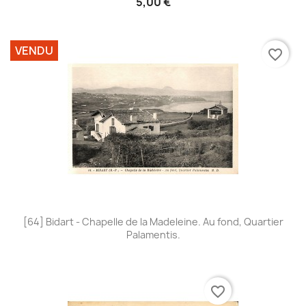
5,00 €
VENDU
favorite_border
[64] Bidart - Chapelle de la Madeleine. Au fond, Quartier
Palamentis.
favorite_border