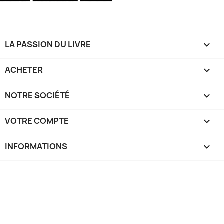
LA PASSION DU LIVRE

ACHETER

NOTRE SOCIÉTÉ

VOTRE COMPTE

INFORMATIONS
keyboard_arrow_down