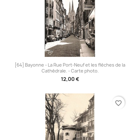
[64] Bayonne - La Rue Port-Neuf et les flèches de la
Cathédrale. - Carte photo.
12,00 €
favorite_border