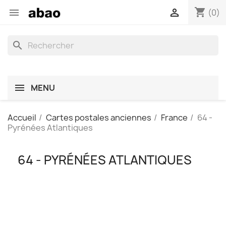
shopping_cart


(0)
search
MENU
Accueil
Cartes postales anciennes
France
64 -
Pyrénées Atlantiques
64 - PYRÉNÉES ATLANTIQUES