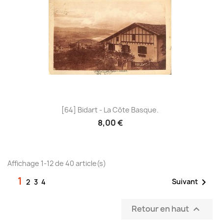
[64] Bidart - La Côte Basque.
8,00 €
Affichage 1-12 de 40 article(s)
1

Suivant
2
3
4
Retour en haut
