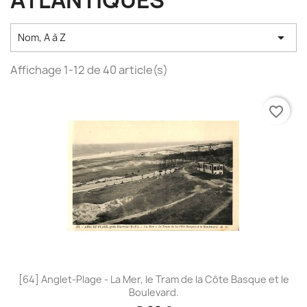
ATLANTIQUES

Nom, A à Z
Affichage 1-12 de 40 article(s)
favorite_border
[64] Anglet-Plage - La Mer, le Tram de la Côte Basque et le
Boulevard.