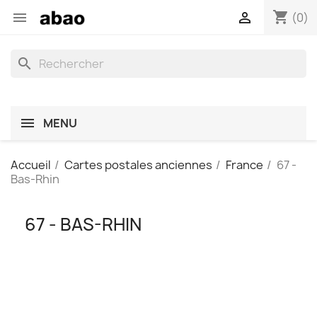
shopping_cart


(0)
search
MENU
Accueil
Cartes postales anciennes
France
67 -
Bas-Rhin
67 - BAS-RHIN