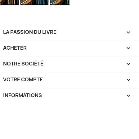
LA PASSION DU LIVRE

ACHETER

NOTRE SOCIÉTÉ

VOTRE COMPTE

INFORMATIONS
keyboard_arrow_down