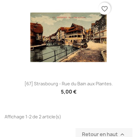
favorite_border
[67] Strasbourg - Rue du Bain aux Plantes.
5,00 €
Affichage 1-2 de 2 article(s)
Retour en haut
