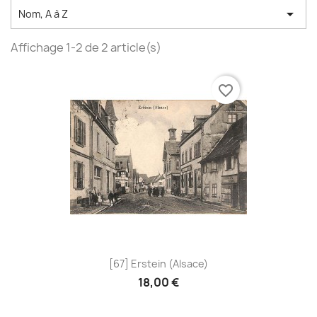

Nom, A à Z
Affichage 1-2 de 2 article(s)
favorite_border
[67] Erstein (Alsace)
18,00 €