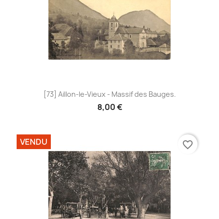
[73] Aillon-le-Vieux - Massif des Bauges.
8,00 €
VENDU
favorite_border