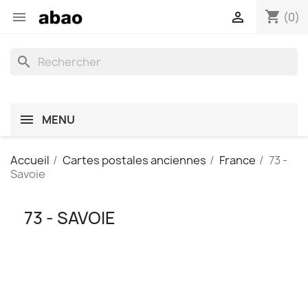
shopping_cart


(0)
search
MENU
Accueil
Cartes postales anciennes
France
73 -
Savoie
73 - SAVOIE