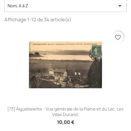

Nom, A à Z
Affichage 1-12 de 34 article(s)
favorite_border
[73] Aiguebelette - Vue générale de la Plaine et du Lac. Les
Villas Durand.
10,00 €