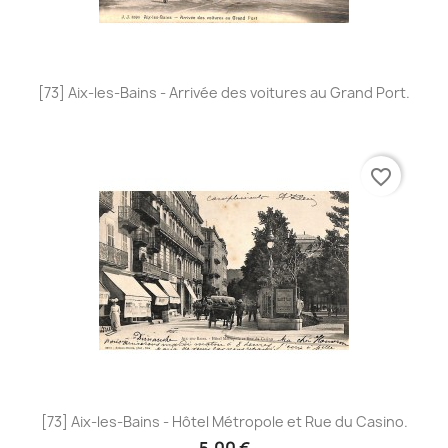
[73] Aix-les-Bains - Arrivée des voitures au Grand Port.
favorite_border
[73] Aix-les-Bains - Hôtel Métropole et Rue du Casino.
5,00 €