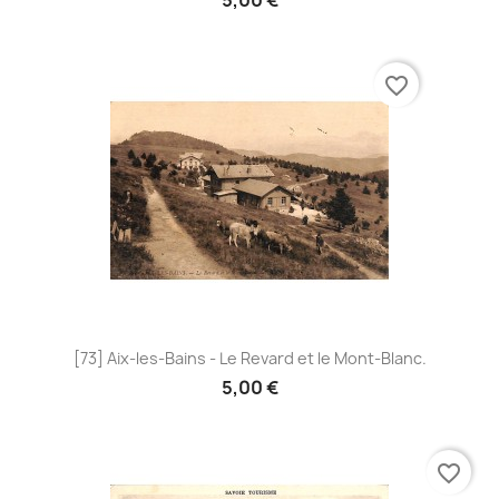
favorite_border
[73] Aix-les-Bains - Le Revard et le Mont-Blanc.
5,00 €
favorite_border