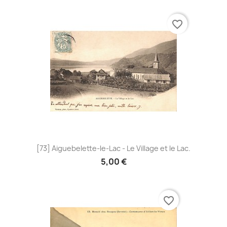
favorite_border
[73] Aiguebelette-le-Lac - Le Village et le Lac.
5,00 €
favorite_border