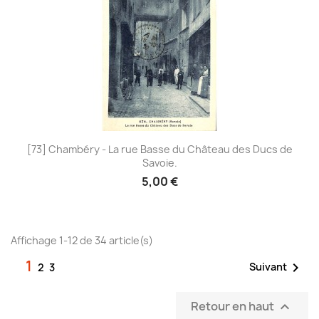
[73] Chambéry - La rue Basse du Château des Ducs de
Savoie.
5,00 €
Affichage 1-12 de 34 article(s)
1

Suivant
2
3
Retour en haut
