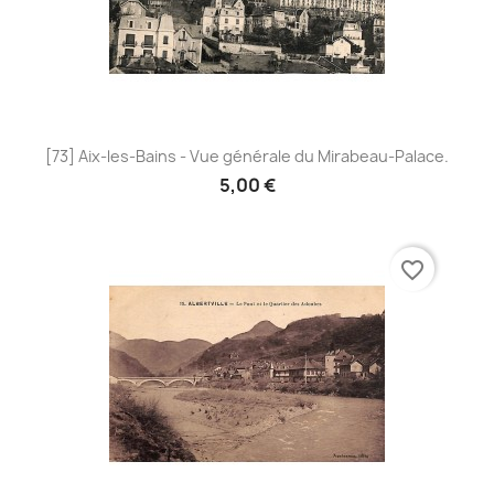
[73] Aix-les-Bains - Vue générale du Mirabeau-Palace.
5,00 €
favorite_border