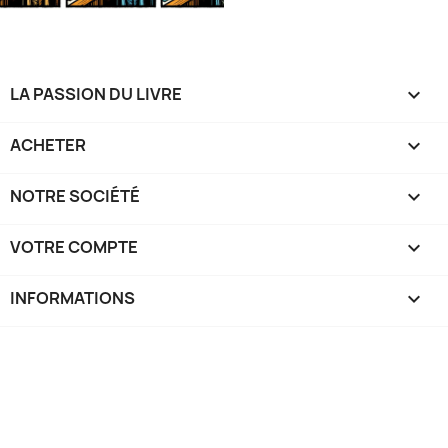
LA PASSION DU LIVRE

ACHETER

NOTRE SOCIÉTÉ

VOTRE COMPTE

INFORMATIONS
keyboard_arrow_down