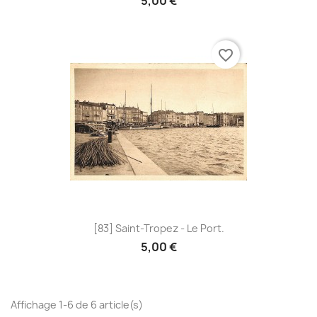
5,00 €
favorite_border
[83] Saint-Tropez - Le Port.
5,00 €
Affichage 1-6 de 6 article(s)