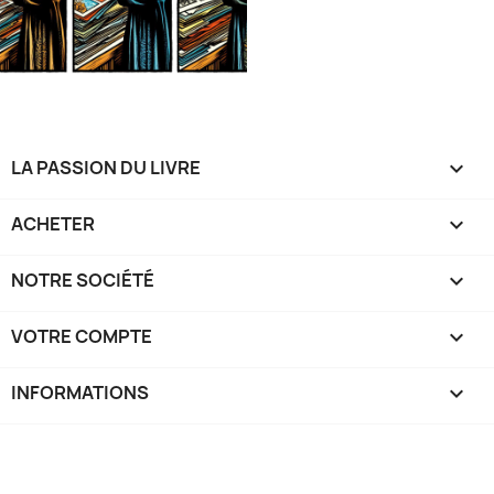
LA PASSION DU LIVRE

ACHETER

NOTRE SOCIÉTÉ

VOTRE COMPTE

INFORMATIONS
keyboard_arrow_down