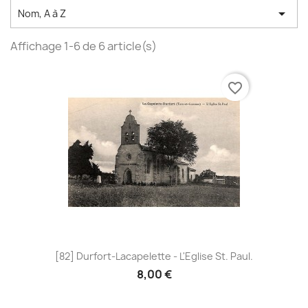

Nom, A à Z
Affichage 1-6 de 6 article(s)
favorite_border
[82] Durfort-Lacapelette - L'Eglise St. Paul.
8,00 €