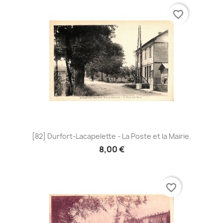
favorite_border
[82] Durfort-Lacapelette - La Poste et la Mairie.
8,00 €
favorite_border