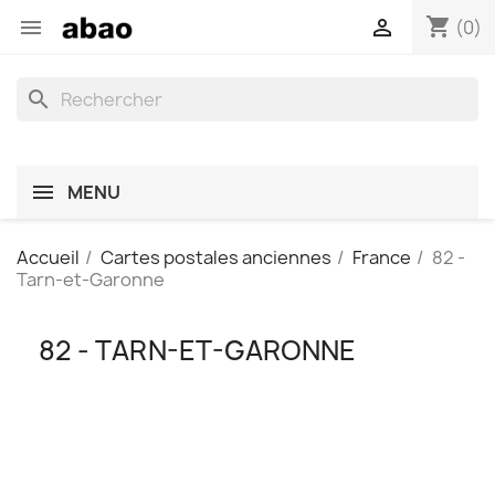
shopping_cart


(0)
search
MENU
Accueil
Cartes postales anciennes
France
82 -
Tarn-et-Garonne
82 - TARN-ET-GARONNE