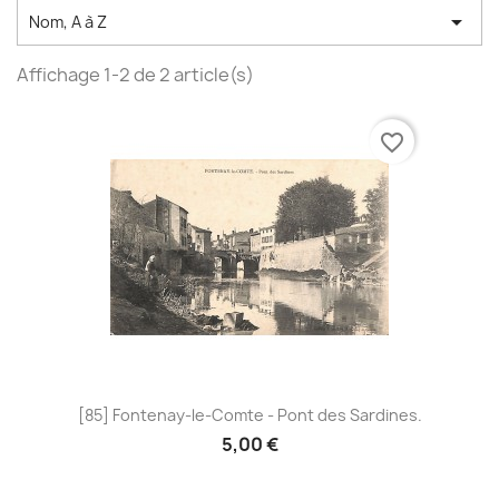

Nom, A à Z
Affichage 1-2 de 2 article(s)
favorite_border
[85] Fontenay-le-Comte - Pont des Sardines.
5,00 €