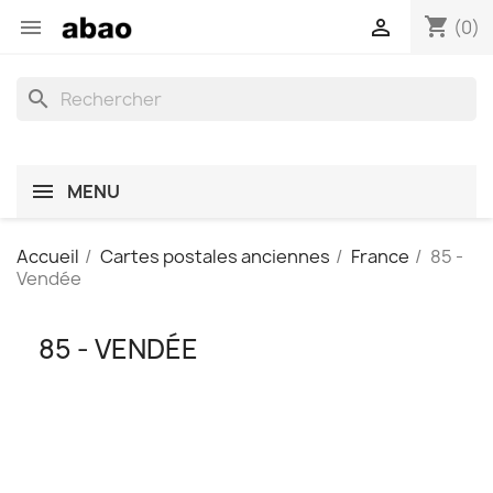
shopping_cart


(0)
search
MENU
Accueil
Cartes postales anciennes
France
85 -
Vendée
85 - VENDÉE