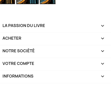
LA PASSION DU LIVRE

ACHETER

NOTRE SOCIÉTÉ

VOTRE COMPTE

INFORMATIONS
keyboard_arrow_down