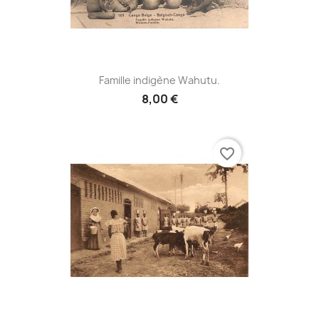
Famille indigène Wahutu.
8,00 €
favorite_border