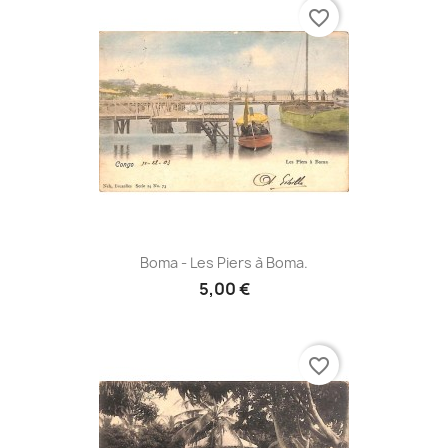
favorite_border
Boma - Les Piers à Boma.
5,00 €
favorite_border