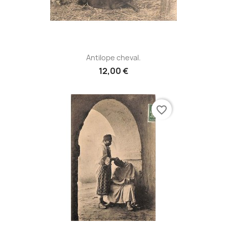
Antilope cheval.
12,00 €
favorite_border