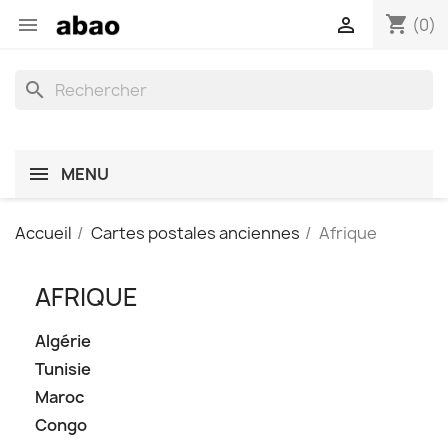
shopping_cart


(0)
search
MENU
Accueil
Cartes postales anciennes
Afrique
AFRIQUE
Algérie
Tunisie
Maroc
Congo