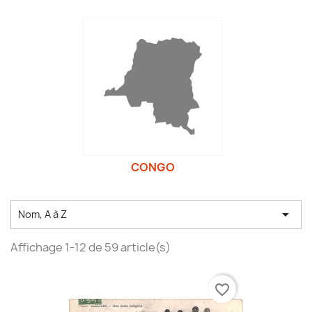
CONGO

Nom, A à Z
Affichage 1-12 de 59 article(s)
favorite_border