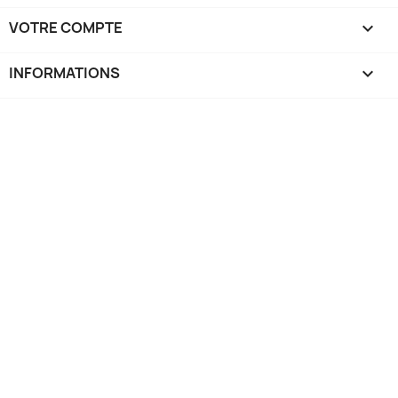
VOTRE COMPTE

INFORMATIONS
keyboard_arrow_down