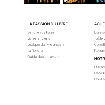
LA PASSION DU LIVRE
ACHE
Vendre vos livres
Livrai
Livres anciens
Table 
Lexique du livre ancien
Condit
La Reliure
Payem
Guide des abréviations.
NOTR
Qui s
Ca veu
Conta