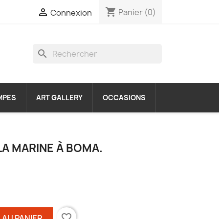
shopping_cart

Panier
(0)
Connexion
search
MPES
ART GALLERY
OCCASIONS
LA MARINE À BOMA.
favorite_border
 AU PANIER