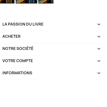
LA PASSION DU LIVRE

ACHETER

NOTRE SOCIÉTÉ

VOTRE COMPTE

INFORMATIONS
keyboard_arrow_down