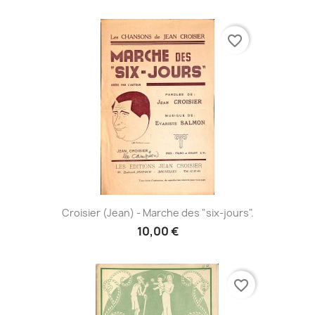
favorite_border
Croisier (Jean) - Marche des "six-jours".
10,00 €
favorite_border