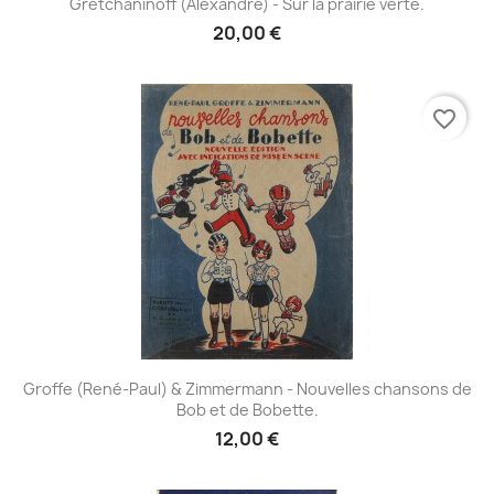
Gretchaninoff (Alexandre) - Sur la prairie verte.
20,00 €
favorite_border
Groffe (René-Paul) & Zimmermann - Nouvelles chansons de
Bob et de Bobette.
12,00 €