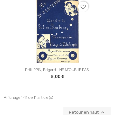
favorite_border
PHILIPPIN, Edgard.- NE M'OUBLIE PAS.
5,00 €
Affichage 1-11 de 11 article(s)
Retour en haut
