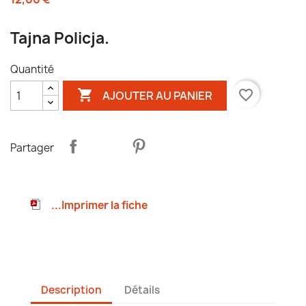
Tajna Policja.
Quantité

favorite_border
AJOUTER AU PANIER
Partager
...Imprimer la fiche
Description
Détails