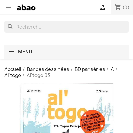
shopping_cart


(0)
search
MENU
Accueil
Bandes dessinées
BD par séries
A
Al'togo
Al'togo 03