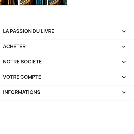
LA PASSION DU LIVRE

ACHETER

NOTRE SOCIÉTÉ

VOTRE COMPTE

INFORMATIONS
keyboard_arrow_down