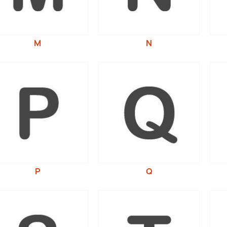
M
N
P
Q