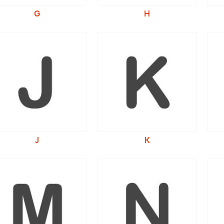
G
H
J
K