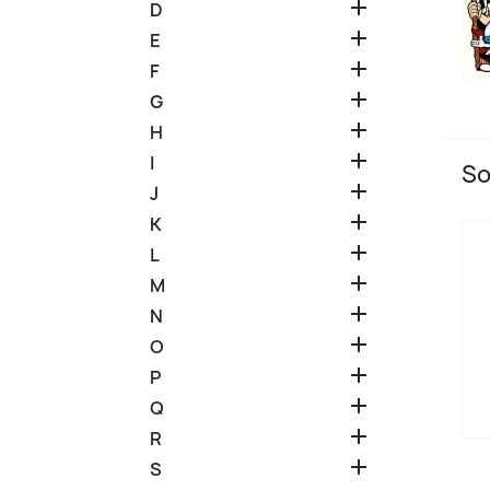

D

E

F

G

H

I
So

J

K

L

M

N

O

P

Q

R

S