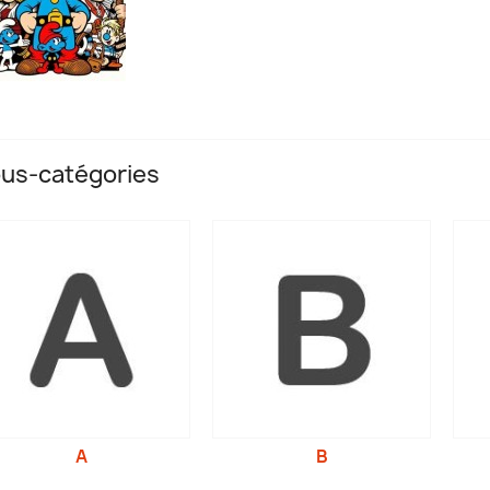
us-catégories
A
B