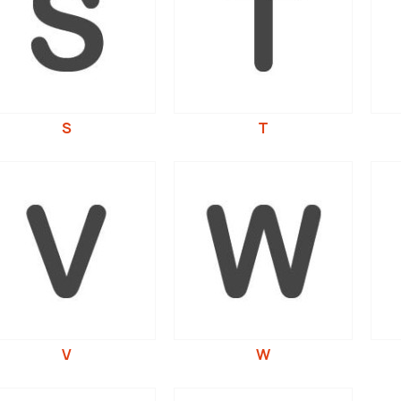
S
T
V
W