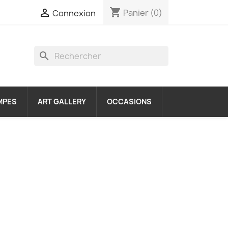
shopping_cart

Panier
(0)
Connexion
search
MPES
ART GALLERY
OCCASIONS