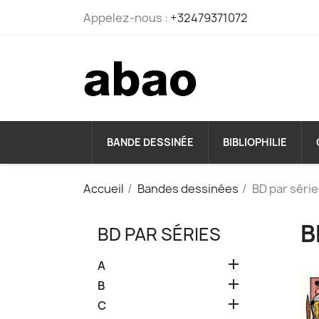
Appelez-nous :
+32479371072
BANDE DESSINÉE
BIBLIOPHILIE
Accueil
Bandes dessinées
BD par séri
B
BD PAR SÉRIES

A

B

C