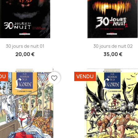
Aperçu rapide
Aperçu rapide


30 jours de nuit 01
30 jours de nuit 02
20,00 €
35,00 €
DU
VENDU
favorite_border