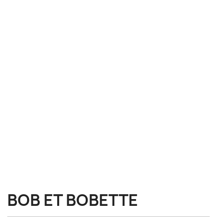
BOB ET BOBETTE