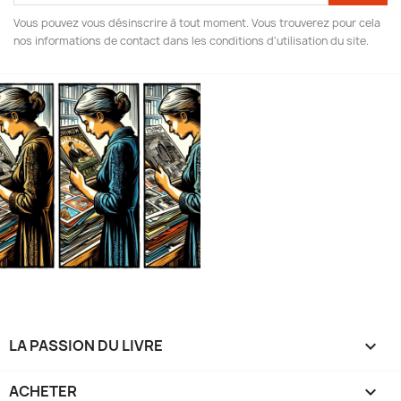
Vous pouvez vous désinscrire à tout moment. Vous trouverez pour cela
nos informations de contact dans les conditions d'utilisation du site.
LA PASSION DU LIVRE

ACHETER
