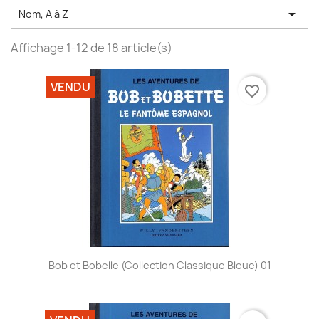

Nom, A à Z
Affichage 1-12 de 18 article(s)
VENDU
favorite_border
Bob et Bobelle (Collection Classique Bleue) 01