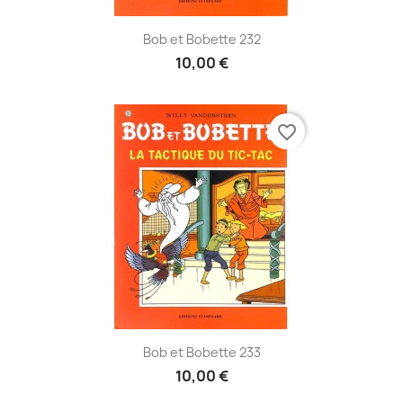
Bob et Bobette 232
10,00 €
favorite_border
Bob et Bobette 233
10,00 €