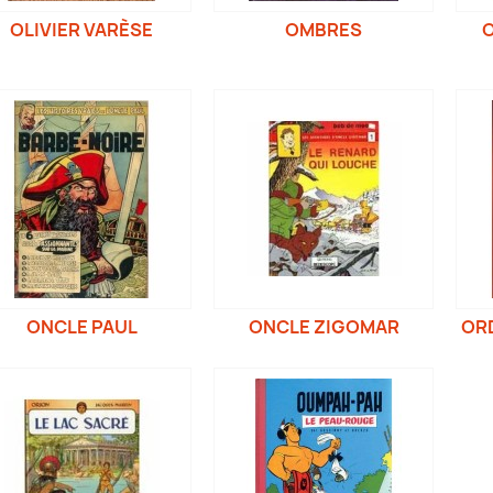
OLIVIER VARÈSE
OMBRES
O
ONCLE PAUL
ONCLE ZIGOMAR
ORD