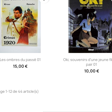
Aperçu rapide
Aperçu rapide


Les ombres du passé 01
Oki, souvenirs d'une jeune fil
pair 01
15,00 €
10,00 €
ge 1-12 de 44 article(s)