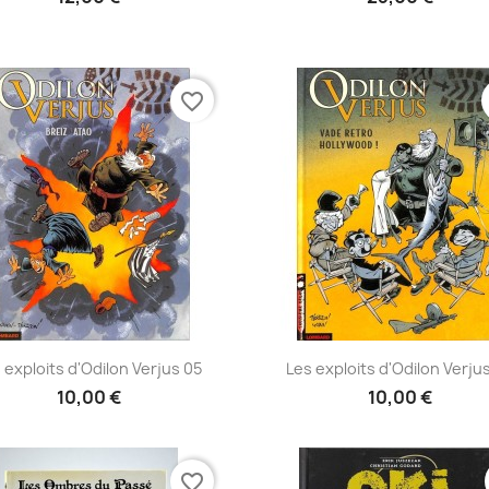
favorite_border
Aperçu rapide
Aperçu rapide


 exploits d'Odilon Verjus 05
Les exploits d'Odilon Verju
10,00 €
10,00 €
favorite_border