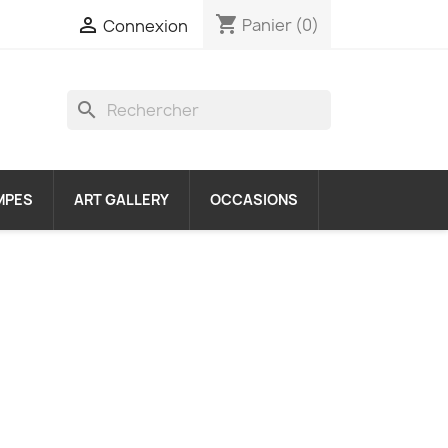
shopping_cart

Panier
(0)
Connexion
search
MPES
ART GALLERY
OCCASIONS