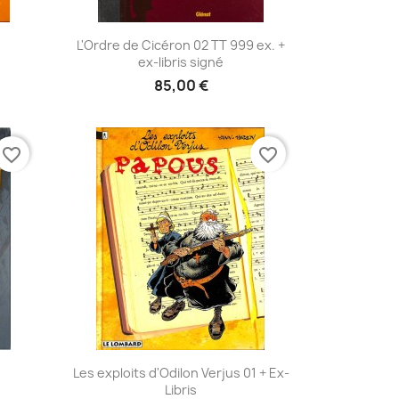
Aperçu rapide

L'Ordre de Cicéron 02 TT 999 ex. +
ex-libris signé
85,00 €
favorite_border
favorite_border
Aperçu rapide

Les exploits d'Odilon Verjus 01 + Ex-
Libris