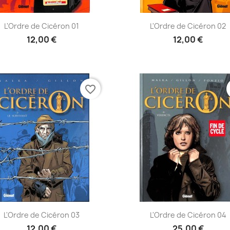
Aperçu rapide
Aperçu rapide


L'Ordre de Cicéron 01
L'Ordre de Cicéron 02
12,00 €
12,00 €
favorite_border
Aperçu rapide
Aperçu rapide


L'Ordre de Cicéron 03
L'Ordre de Cicéron 04
12,00 €
25,00 €