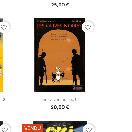
25,00 €
favorite_border
favorite_border
Aperçu rapide

s 06
Les Olives noires 01
20,00 €
VENDU
favorite_border
favorite_border