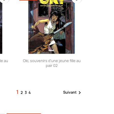
Aperçu rapide

le au
Oki, souvenirs d'une jeune fille au
pair 02
1

Suivant
2
3
4