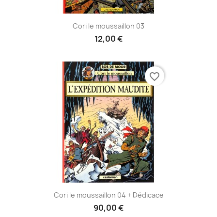
Cori le moussaillon 03
12,00 €
favorite_border
Cori le moussaillon 04 + Dédicace
90,00 €