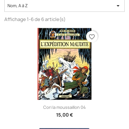

Nom, A à Z
Affichage 1-6 de 6 article(s)
favorite_border
Cori la moussaillon 04
15,00 €