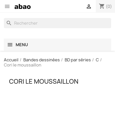
shopping_cart


(0)
search
MENU
Accueil
Bandes dessinées
BD par séries
C
Cori le moussaillon
CORI LE MOUSSAILLON