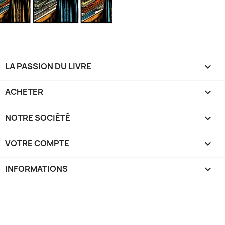
LA PASSION DU LIVRE

ACHETER

NOTRE SOCIÉTÉ

VOTRE COMPTE

INFORMATIONS
keyboard_arrow_down