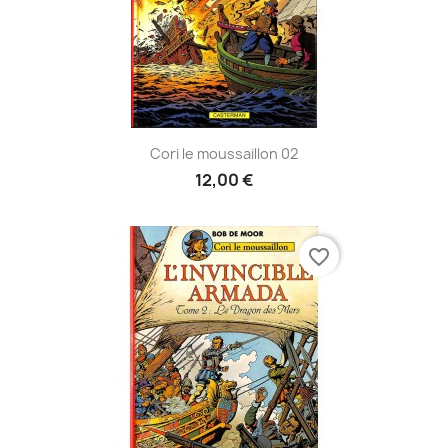
Cori le moussaillon 02
12,00 €
favorite_border