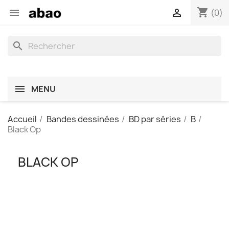
shopping_cart


(0)
search
MENU
Accueil
Bandes dessinées
BD par séries
B
Black Op
BLACK OP