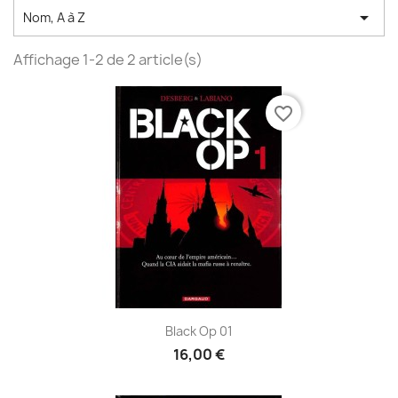

Nom, A à Z
Affichage 1-2 de 2 article(s)
favorite_border
Black Op 01
16,00 €