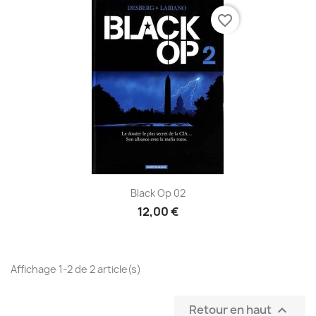
favorite_border
Black Op 02
12,00 €
Affichage 1-2 de 2 article(s)
Retour en haut
