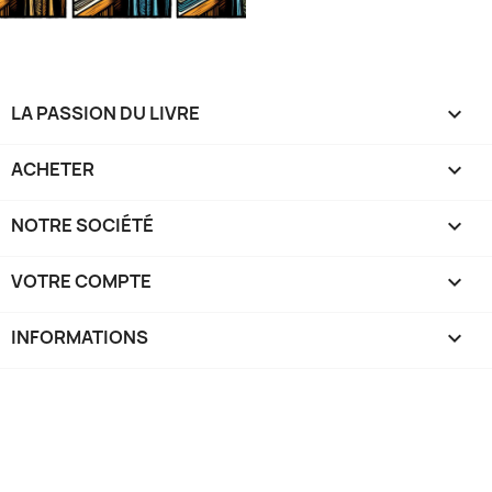
LA PASSION DU LIVRE

ACHETER

NOTRE SOCIÉTÉ

VOTRE COMPTE

INFORMATIONS
keyboard_arrow_down