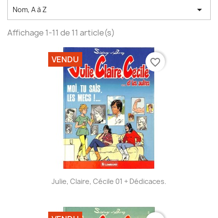

Nom, A à Z
Affichage 1-11 de 11 article(s)
VENDU
favorite_border
Julie, Claire, Cécile 01 + Dédicaces.