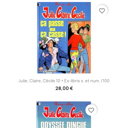
favorite_border
Julie, Claire, Cécile 10 + Ex-libris s. et num. /100
28,00 €
favorite_border