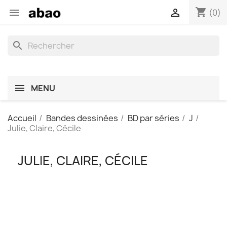
shopping_cart


(0)
search
MENU
Accueil
Bandes dessinées
BD par séries
J
Julie, Claire, Cécile
JULIE, CLAIRE, CÉCILE