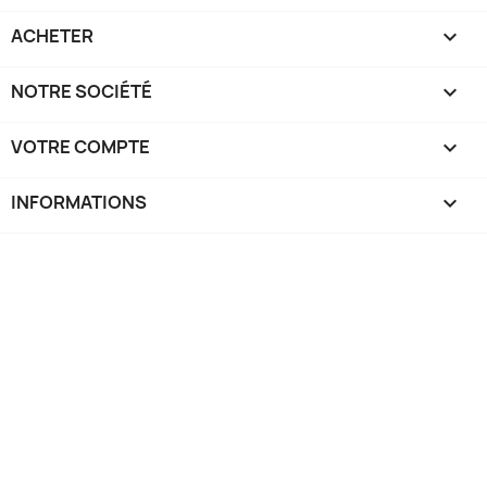
ACHETER

NOTRE SOCIÉTÉ

VOTRE COMPTE

INFORMATIONS
keyboard_arrow_down