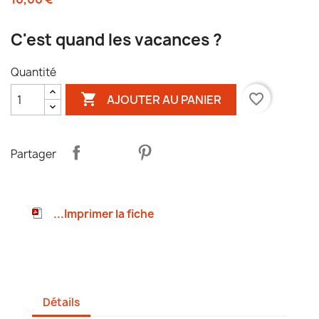
C'est quand les vacances ?
Quantité

favorite_border
AJOUTER AU PANIER
Partager
...Imprimer la fiche
Détails