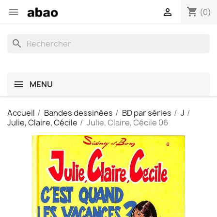
shopping_cart


(0)
search
MENU
Accueil
Bandes dessinées
BD par séries
J
Julie, Claire, Cécile
Julie, Claire, Cécile 06