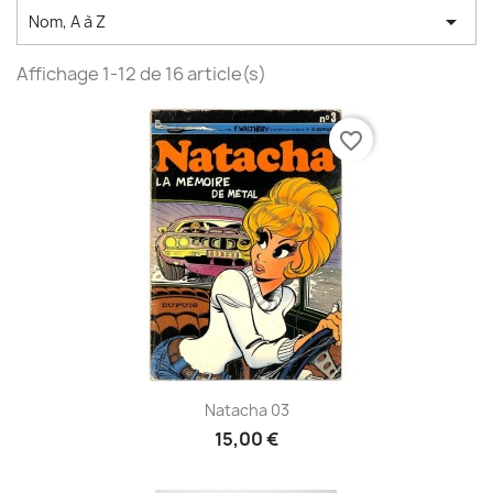

Nom, A à Z
Affichage 1-12 de 16 article(s)
favorite_border
Natacha 03
15,00 €