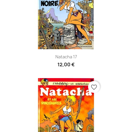
Natacha 17
12,00 €
favorite_border