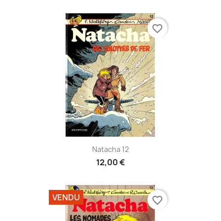
favorite_border
Natacha 12
12,00 €
VENDU
favorite_border