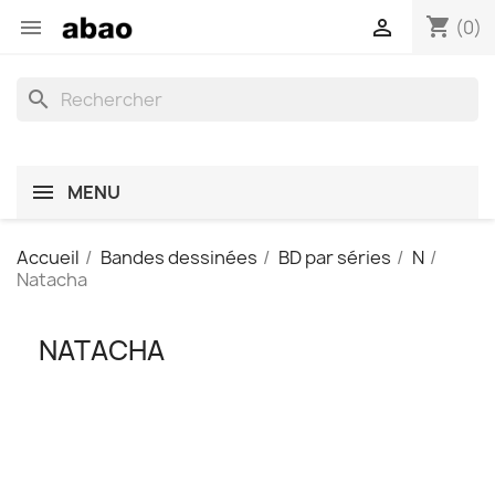
shopping_cart


(0)
search
MENU
Accueil
Bandes dessinées
BD par séries
N
Natacha
NATACHA