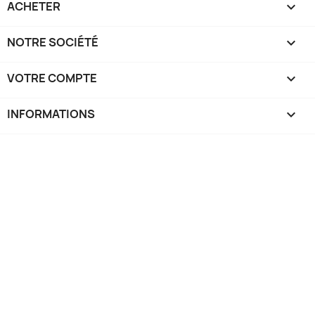
ACHETER

NOTRE SOCIÉTÉ

VOTRE COMPTE

INFORMATIONS
keyboard_arrow_down