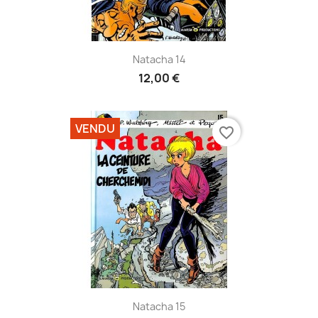
Natacha 14
12,00 €
VENDU
favorite_border
Natacha 15