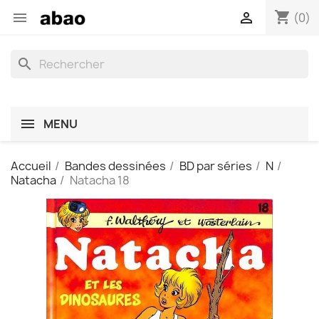
shopping_cart


(0)
search
MENU
Accueil
Bandes dessinées
BD par séries
N
Natacha
Natacha 18