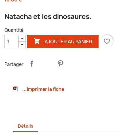
Natacha et les dinosaures.
Quantité

favorite_border
AJOUTER AU PANIER
Partager
...Imprimer la fiche
Détails