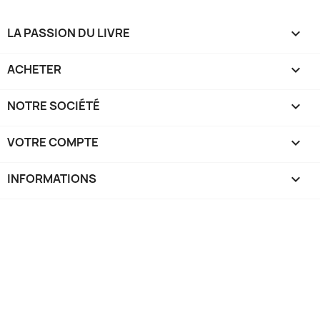
LA PASSION DU LIVRE

ACHETER

NOTRE SOCIÉTÉ

VOTRE COMPTE

INFORMATIONS
keyboard_arrow_down