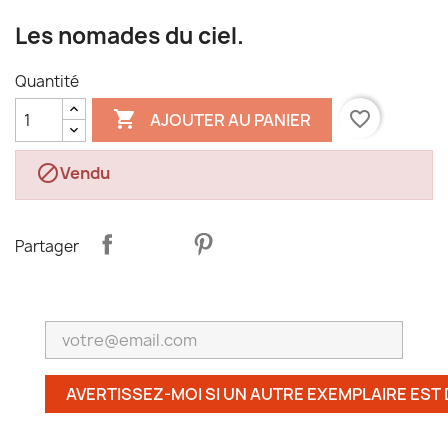
Les nomades du ciel.
Quantité

favorite_border
AJOUTER AU PANIER

Vendu
Partager
AVERTISSEZ-MOI SI UN AUTRE EXEMPLAIRE EST