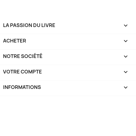
LA PASSION DU LIVRE

ACHETER

NOTRE SOCIÉTÉ

VOTRE COMPTE

INFORMATIONS
keyboard_arrow_down