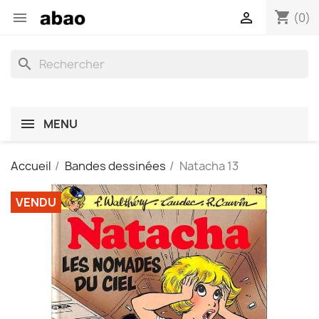
shopping_cart


(0)
search
MENU
Accueil
Bandes dessinées
Natacha 13
VENDU