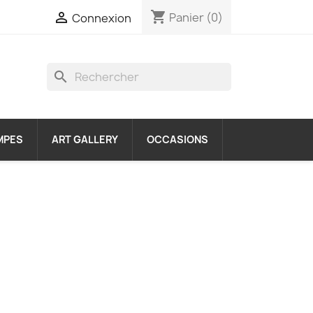
shopping_cart

Panier
(0)
Connexion
search
MPES
ART GALLERY
OCCASIONS