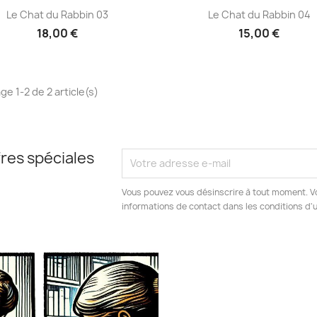
Aperçu rapide
Aperçu rapide


Le Chat du Rabbin 03
Le Chat du Rabbin 04
18,00 €
15,00 €
ge 1-2 de 2 article(s)
res spéciales
Vous pouvez vous désinscrire à tout moment. V
informations de contact dans les conditions d'ut