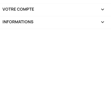
VOTRE COMPTE

INFORMATIONS
keyboard_arrow_down