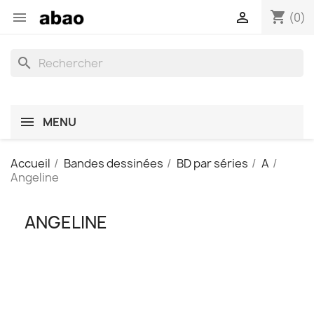
shopping_cart


(0)
search
MENU
Accueil
Bandes dessinées
BD par séries
A
Angeline
ANGELINE