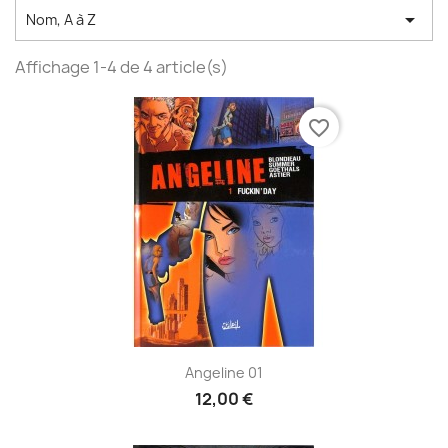

Nom, A à Z
Affichage 1-4 de 4 article(s)
favorite_border
Angeline 01
12,00 €