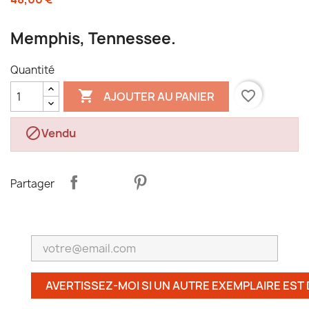
Memphis, Tennessee.
Quantité

favorite_border
AJOUTER AU PANIER

Vendu
Partager
AVERTISSEZ-MOI SI UN AUTRE EXEMPLAIRE EST