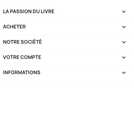
LA PASSION DU LIVRE

ACHETER

NOTRE SOCIÉTÉ

VOTRE COMPTE

INFORMATIONS
keyboard_arrow_down