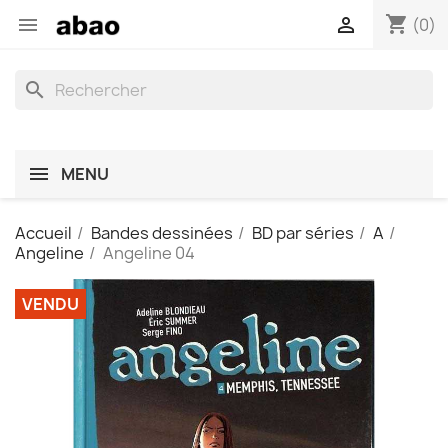
shopping_cart


(0)
search
MENU
Accueil
Bandes dessinées
BD par séries
A
Angeline
Angeline 04
VENDU