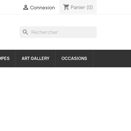
shopping_cart

Panier
(0)
Connexion
search
MPES
ART GALLERY
OCCASIONS