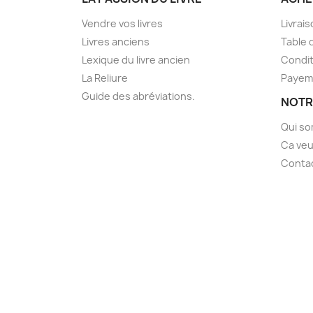
Vendre vos livres
Livrai
Livres anciens
Table 
Lexique du livre ancien
Condit
La Reliure
Payem
Guide des abréviations.
NOTR
Qui s
Ca veu
Conta