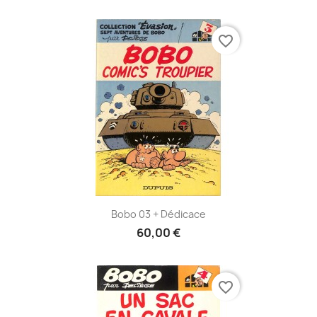
favorite_border
Bobo 03 + Dédicace
60,00 €
favorite_border