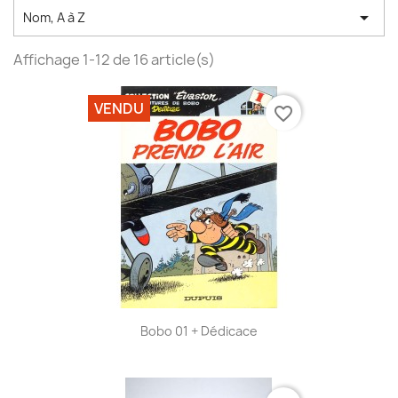

Nom, A à Z
Affichage 1-12 de 16 article(s)
VENDU
favorite_border
Bobo 01 + Dédicace