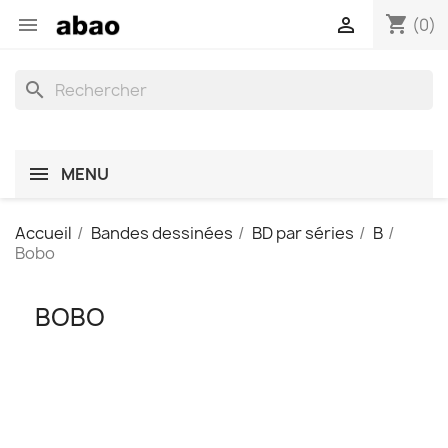
shopping_cart


(0)
search
MENU
Accueil
Bandes dessinées
BD par séries
B
Bobo
BOBO