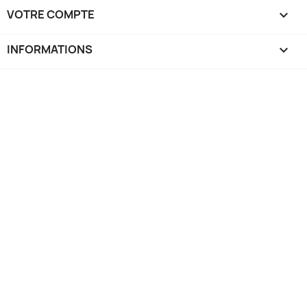
VOTRE COMPTE

INFORMATIONS
keyboard_arrow_down