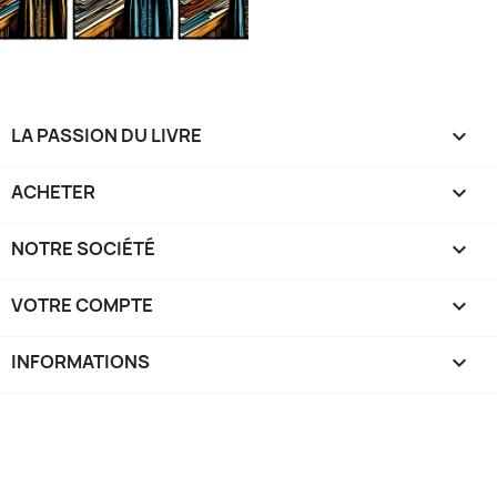
LA PASSION DU LIVRE

ACHETER

NOTRE SOCIÉTÉ

VOTRE COMPTE

INFORMATIONS
keyboard_arrow_down