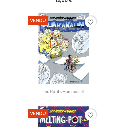
12,00 €
VENDU
favorite_border
Les Petits Hommes 31
VENDU
favorite_border