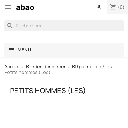
shopping_cart


(0)
search
MENU
Accueil
Bandes dessinées
BD par séries
P
Petits hommes (Les)
PETITS HOMMES (LES)