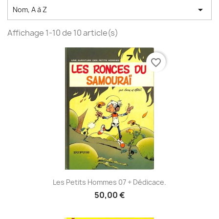

Nom, A à Z
Affichage 1-10 de 10 article(s)
favorite_border
Les Petits Hommes 07 + Dédicace.
50,00 €