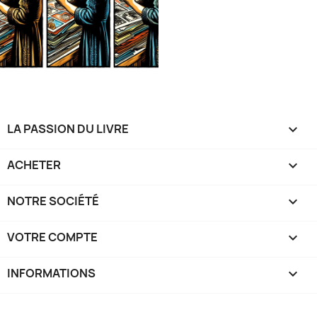
LA PASSION DU LIVRE

ACHETER

NOTRE SOCIÉTÉ

VOTRE COMPTE

INFORMATIONS
keyboard_arrow_down