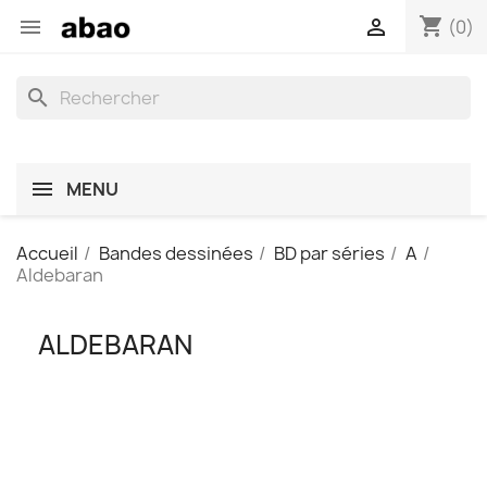
shopping_cart


(0)
search
MENU
Accueil
Bandes dessinées
BD par séries
A
Aldebaran
ALDEBARAN