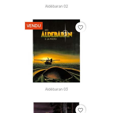
Aldébaran 02
VENDU
favorite_border
Aldébaran 03
favorite_border