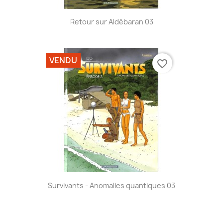
Retour sur Aldébaran 03
VENDU
favorite_border
Survivants - Anomalies quantiques 03