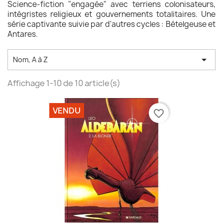
Science-fiction "engagée" avec terriens colonisateurs,
intégristes religieux et gouvernements totalitaires. Une
série captivante suivie par d'autres cycles : Bételgeuse et
Antares.

Nom, A à Z
Affichage 1-10 de 10 article(s)
VENDU
favorite_border