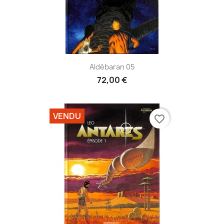
Aldébaran 05
72,00 €
VENDU
favorite_border