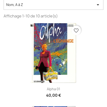

Nom, A à Z
Affichage 1-10 de 10 article(s)
favorite_border
Alpha 01
40,00 €