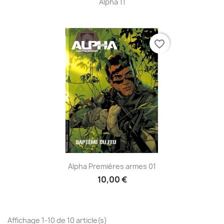
Alpha 11
favorite_border
Alpha Premières armes 01
10,00 €
Affichage 1-10 de 10 article(s)