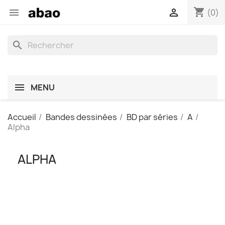
shopping_cart


(0)
search
MENU
Accueil
Bandes dessinées
BD par séries
A
Alpha
ALPHA