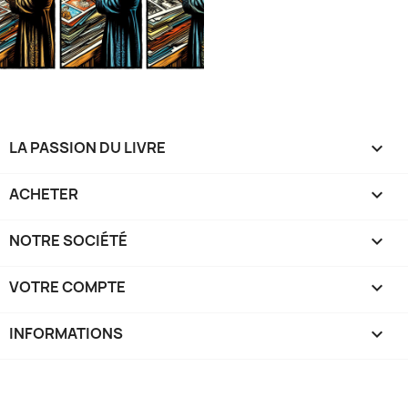
LA PASSION DU LIVRE

ACHETER

NOTRE SOCIÉTÉ

VOTRE COMPTE

INFORMATIONS
keyboard_arrow_down