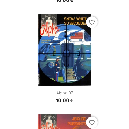
10,00 €
favorite_border
Alpha 07
10,00 €
favorite_border