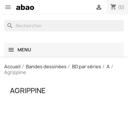
shopping_cart


(0)
search
MENU
Accueil
Bandes dessinées
BD par séries
A
Agrippine
AGRIPPINE