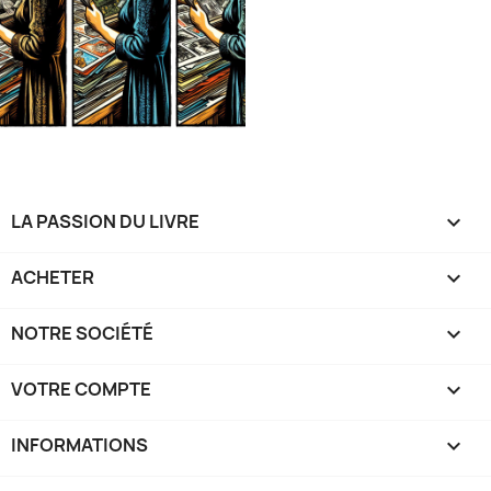
LA PASSION DU LIVRE

ACHETER

NOTRE SOCIÉTÉ

VOTRE COMPTE

INFORMATIONS
keyboard_arrow_down