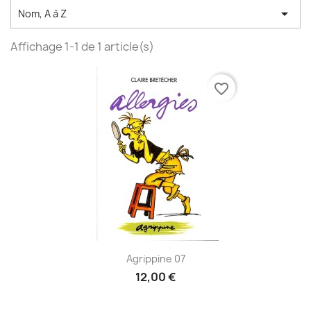

Nom, A à Z
Affichage 1-1 de 1 article(s)
favorite_border
Agrippine 07
12,00 €