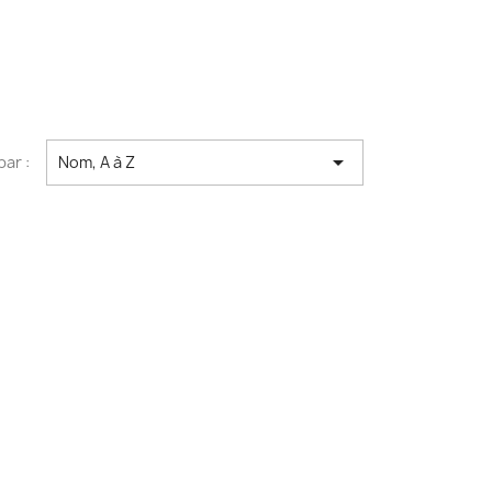

par :
Nom, A à Z