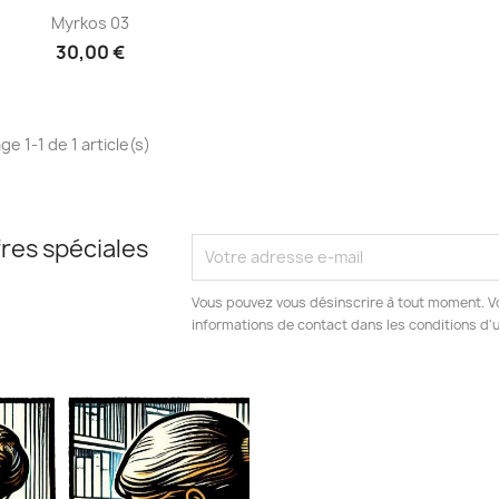
Aperçu rapide

Myrkos 03
30,00 €
ge 1-1 de 1 article(s)
res spéciales
Vous pouvez vous désinscrire à tout moment. V
informations de contact dans les conditions d'ut