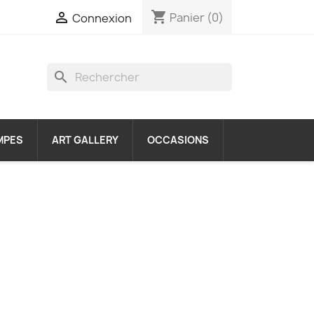
shopping_cart

Panier
(0)
Connexion
search
MPES
ART GALLERY
OCCASIONS